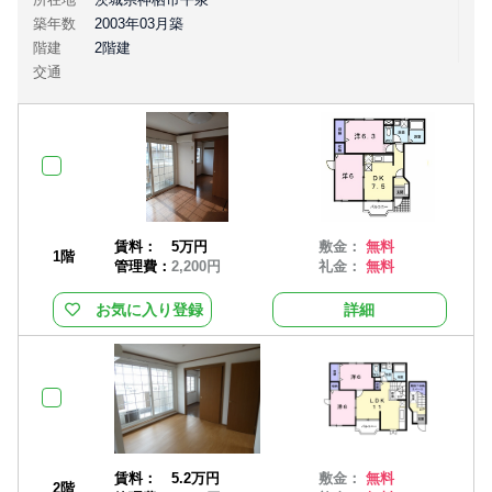
築年数
2003年03月築
階建
2階建
交通
賃料：
5万円
敷金：
無料
1階
管理費：
2,200円
礼金：
無料
お気に入り登録
詳細
賃料：
5.2万円
敷金：
無料
2階