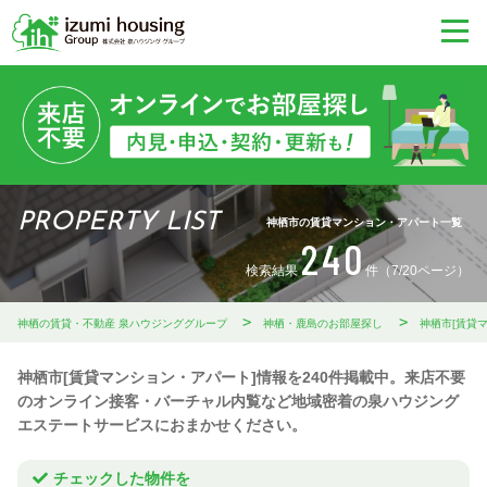
PROPERTY LIST
神栖市の賃貸マンション・アパート一覧
240
検索結果
件（7/20ページ）
神栖の賃貸・不動産 泉ハウジンググループ
神栖・鹿島のお部屋探し
神栖市[賃貸
神栖市[賃貸マンション・アパート]情報を240件掲載中。来店不要
のオンライン接客・バーチャル内覧など地域密着の泉ハウジング
エステートサービスにおまかせください。
チェックした物件を