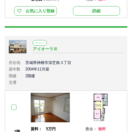
お気に入り登録
詳細
アパート
アイオーラⅢ
所在地
茨城県神栖市深芝南３丁目
築年数
2004年11月築
階建
2階建
交通
賃料：
5万円
敷金：
無料
1階