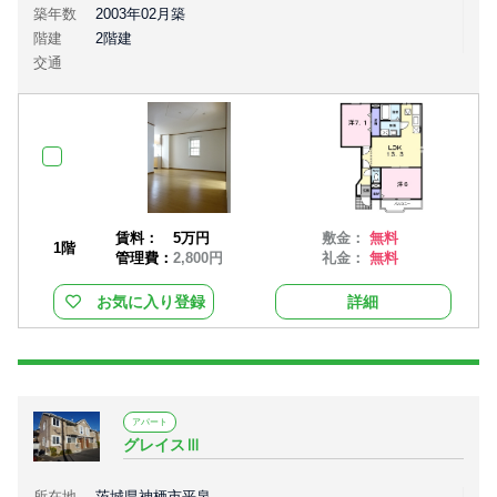
築年数
2003年02月築
階建
2階建
交通
賃料：
5万円
敷金：
無料
1階
管理費：
2,800円
礼金：
無料
お気に入り登録
詳細
アパート
グレイスⅢ
所在地
茨城県神栖市平泉