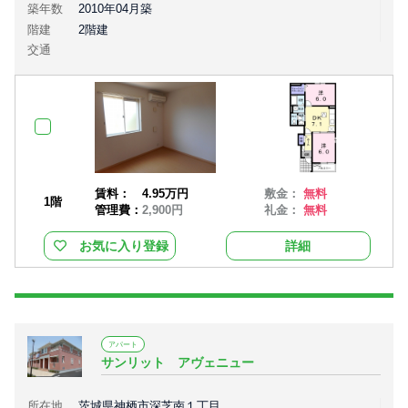
築年数
2010年04月築
階建
2階建
交通
賃料：
4.95万円
敷金：
無料
1階
管理費：
2,900円
礼金：
無料
お気に入り登録
詳細
アパート
サンリット アヴェニュー
所在地
茨城県神栖市深芝南１丁目