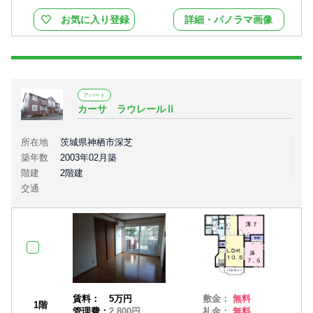
お気に入り登録
詳細・パノラマ画像
アパート
カーサ ラウレールⅡ
所在地
茨城県神栖市深芝
築年数
2003年02月築
階建
2階建
交通
賃料：
5万円
敷金：
無料
1階
管理費：
2,800円
礼金：
無料