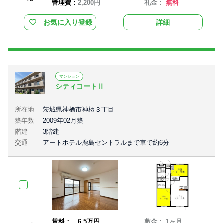
管理費：
2,200円
礼金：
無料
お気に入り登録
詳細
マンション
シティコートⅡ
所在地
茨城県神栖市神栖３丁目
築年数
2009年02月築
階建
3階建
交通
アートホテル鹿島セントラルまで車で約6分
賃料：
6.5万円
敷金： 1ヶ月