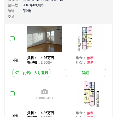
築年数
2007年09月築
階建
2階建
交通
賃料：
4.95万円
敷金：
無料
2階
管理費：
2,300円
礼金：
無料
お気に入り登録
詳細
賃料：
4.95万円
敷金：
無料
2階