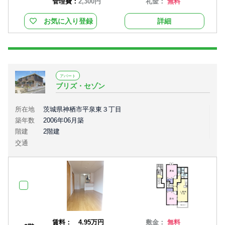
管理費：
2,300円
礼金：
無料
お気に入り登録
詳細
アパート
ブリズ・セゾン
所在地
茨城県神栖市平泉東３丁目
築年数
2006年06月築
階建
2階建
交通
賃料：
4.95万円
敷金：
無料