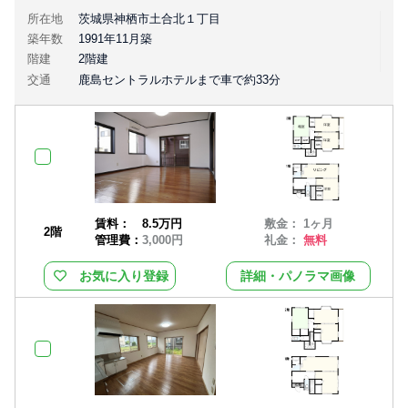
所在地
茨城県神栖市土合北１丁目
築年数
1991年11月築
階建
2階建
交通
鹿島セントラルホテルまで車で約33分
賃料：
8.5万円
敷金： 1ヶ月
2階
管理費：
3,000円
礼金：
無料
お気に入り登録
詳細・パノラマ画像