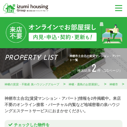
神栖市土合北の賃貸マンション・アパー
PROPERTY LIST
ト一覧
2
検索結果
件（1/1ページ）
神栖の賃貸・不動産 泉ハウジンググループ
神栖・鹿島のお部屋探し
神栖市
神栖市土合北[賃貸マンション・アパート]情報を2件掲載中。来店
不要のオンライン接客・バーチャル内覧など地域密着の泉ハウジ
ングエステートサービスにおまかせください。
チェックした物件を