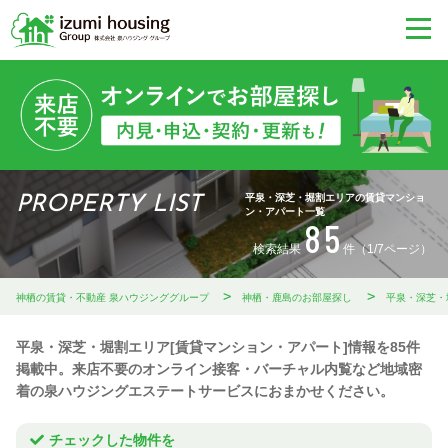
平泉・深芝・堀割エリアの賃貸マンショ
PROPERTY LIST
ン・アパート一覧
85
検索結果
件（1/7ページ）
神栖の賃貸・不動産 泉ハウジンググループ
神栖・鹿島のお部屋探し
平泉・深芝・
平泉・深芝・堀割エリア[賃貸マンション・アパート]情報を85件
掲載中。来店不要のオンライン接客・バーチャル内覧など地域密
着の泉ハウジングエステートサービスにおまかせください。
チェックした物件を