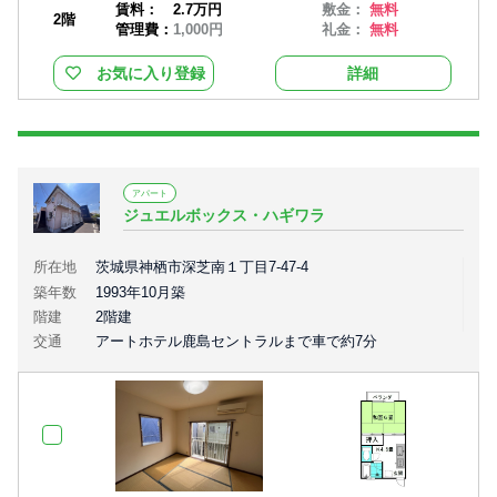
賃料：
2.7万円
敷金：
無料
2階
管理費：
1,000円
礼金：
無料
お気に入り登録
詳細
アパート
ジュエルボックス・ハギワラ
所在地
茨城県神栖市深芝南１丁目7-47-4
築年数
1993年10月築
階建
2階建
交通
アートホテル鹿島セントラルまで車で約7分