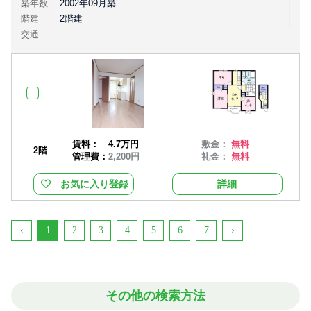
築年数
2002年09月築
階建
2階建
交通
賃料：
4.7万円
敷金：
無料
2階
管理費：
2,200円
礼金：
無料
お気に入り登録
詳細
‹
1
2
3
4
5
6
7
›
その他の検索方法