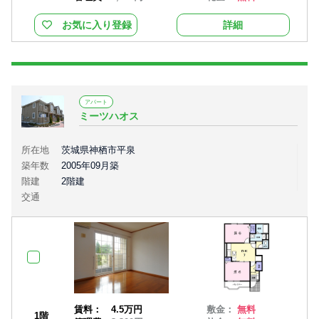
お気に入り登録
詳細
アパート
ミーツハオス
所在地
茨城県神栖市平泉
築年数
2005年09月築
階建
2階建
交通
賃料：
4.5万円
敷金：
無料
1階