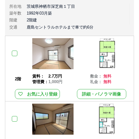
所在地
茨城県神栖市深芝南１丁目
築年数
1992年03月築
階建
2階建
交通
鹿島セントラルホテルまで車で約6分
賃料：
2.7万円
敷金：
無料
2階
管理費：
1,000円
礼金：
無料
お気に入り登録
詳細・パノラマ画像