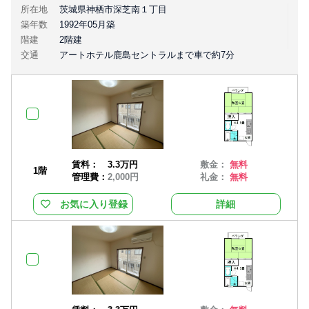
所在地
茨城県神栖市深芝南１丁目
築年数
1992年05月築
階建
2階建
交通
アートホテル鹿島セントラルまで車で約7分
賃料：
3.3万円
敷金：
無料
1階
管理費：
2,000円
礼金：
無料
お気に入り登録
詳細