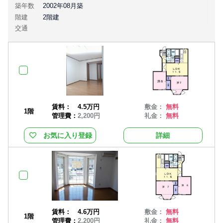
築年数
2002年08月築
階建
2階建
交通
賃料：
4.5万円
敷金：
無料
1階
管理費：
2,200円
礼金：
無料
お気に入り登録
詳細
賃料：
4.6万円
敷金：
無料
1階
管理費：
2,200円
礼金：
無料