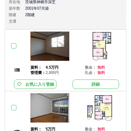
所在地
茨城県神栖市深芝
築年数
2001年07月築
階建
2階建
交通
賃料：
4.5万円
敷金：
無料
1階
管理費：
2,800円
礼金：
無料
お気に入り登録
詳細
賃料：
5万円
敷金：
無料