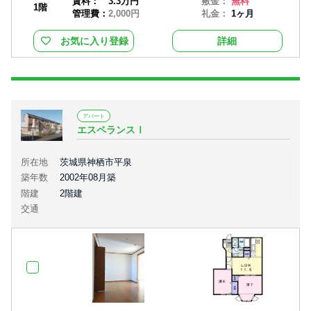
賃料：
3.3万円
敷金：
無料
1階
管理費：
2,000円
礼金：
1ヶ月
お気に入り登録
詳細
アパート
エスペランスⅠ
所在地
茨城県神栖市平泉
築年数
2002年08月築
階建
2階建
交通