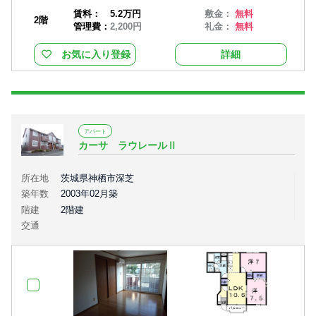
賃料：
5.2万円
敷金：
無料
2階
管理費：
2,200円
礼金：
無料
お気に入り登録
詳細
アパート
カーサ ラウレールⅡ
所在地
茨城県神栖市深芝
築年数
2003年02月築
階建
2階建
交通