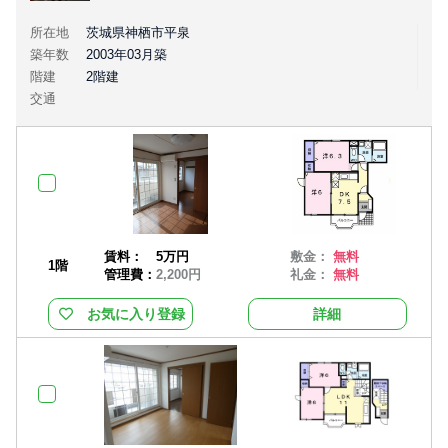
所在地
茨城県神栖市平泉
築年数
2003年03月築
階建
2階建
交通
賃料：
5万円
敷金：
無料
1階
管理費：
2,200円
礼金：
無料
お気に入り登録
詳細