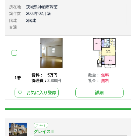
所在地
茨城県神栖市深芝
築年数
2003年02月築
階建
2階建
交通
賃料：
5万円
敷金：
無料
1階
管理費：
2,800円
礼金：
無料
お気に入り登録
詳細
アパート
グレイスⅢ