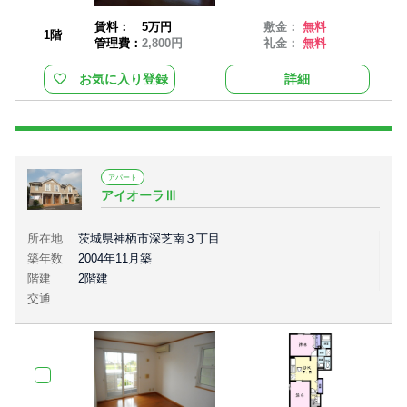
賃料：
5万円
敷金：
無料
1階
管理費：
2,800円
礼金：
無料
お気に入り登録
詳細
アパート
アイオーラⅢ
所在地
茨城県神栖市深芝南３丁目
築年数
2004年11月築
階建
2階建
交通