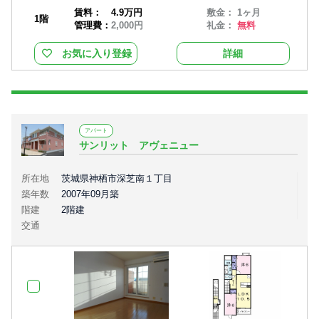
賃料：
4.9万円
敷金： 1ヶ月
1階
管理費：
2,000円
礼金：
無料
お気に入り登録
詳細
アパート
サンリット アヴェニュー
所在地
茨城県神栖市深芝南１丁目
築年数
2007年09月築
階建
2階建
交通