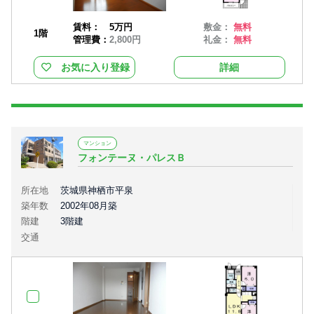
賃料：
5万円
敷金：
無料
1階
管理費：
2,800円
礼金：
無料
お気に入り登録
詳細
マンション
フォンテーヌ・パレスＢ
所在地
茨城県神栖市平泉
築年数
2002年08月築
階建
3階建
交通