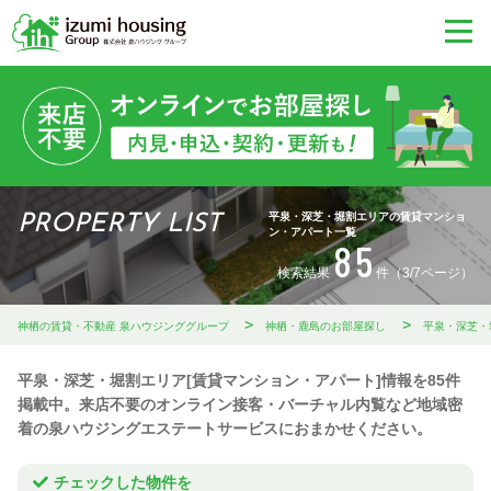
平泉・深芝・堀割エリアの賃貸マンショ
PROPERTY LIST
ン・アパート一覧
85
検索結果
件（3/7ページ）
神栖の賃貸・不動産 泉ハウジンググループ
神栖・鹿島のお部屋探し
平泉・深芝・
平泉・深芝・堀割エリア[賃貸マンション・アパート]情報を85件
掲載中。来店不要のオンライン接客・バーチャル内覧など地域密
着の泉ハウジングエステートサービスにおまかせください。
チェックした物件を