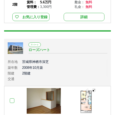
賃料：
5.6万円
敷金：
無料
2階
管理費：
3,300円
礼金：
無料
お気に入り登録
詳細
アパート
ローズハート
所在地
茨城県神栖市深芝
築年数
2008年10月築
階建
2階建
交通