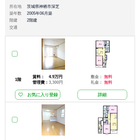
所在地
茨城県神栖市深芝
築年数
2005年06月築
階建
2階建
交通
賃料：
4.9万円
敷金：
無料
1階
管理費：
3,300円
礼金：
無料
お気に入り登録
詳細