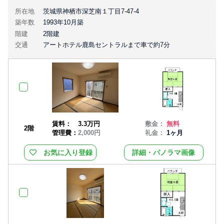
所在地
茨城県神栖市深芝南１丁目7-47-4
築年数
1993年10月築
階建
2階建
交通
アートホテル鹿島セントラルまで車で約7分
賃料：
3.3万円
敷金：
無料
2階
管理費：
2,000円
礼金：
1ヶ月
お気に入り登録
詳細・パノラマ画像