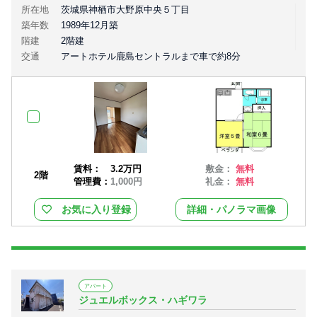
所在地
茨城県神栖市大野原中央５丁目
築年数
1989年12月築
階建
2階建
交通
アートホテル鹿島セントラルまで車で約8分
賃料：
3.2万円
敷金：
無料
2階
管理費：
1,000円
礼金：
無料
お気に入り登録
詳細・パノラマ画像
アパート
ジュエルボックス・ハギワラ