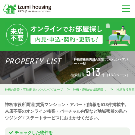
神栖市役所周辺の賃貸マンション・アパ
PROPERTY LIST
ート一覧
513
検索結果
件（1/43ページ）
神栖の賃貸・不動産 泉ハウジンググループ
神栖・鹿島のお部屋探し
神栖市役所周
神栖市役所周辺[賃貸マンション・アパート]情報を513件掲載中。
来店不要のオンライン接客・バーチャル内覧など地域密着の泉ハ
ウジングエステートサービスにおまかせください。
チェックした物件を