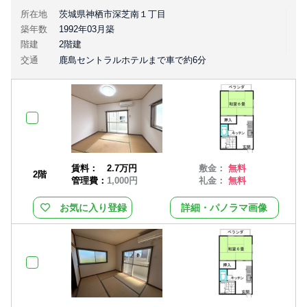
所在地
茨城県神栖市深芝南１丁目
築年数
1992年03月築
階建
2階建
交通
鹿島セントラルホテルまで車で約6分
賃料：
2.7万円
敷金：
無料
2階
管理費：
1,000円
礼金：
無料
お気に入り登録
詳細・パノラマ画像