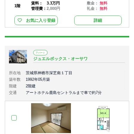
賃料：
3.3万円
敷金：
無料
1階
管理費：
2,000円
礼金：
無料
お気に入り登録
詳細
アパート
ジュエルボックス・オーサワ
所在地
茨城県神栖市深芝南１丁目
築年数
1992年05月築
階建
2階建
交通
アートホテル鹿島セントラルまで車で約7分