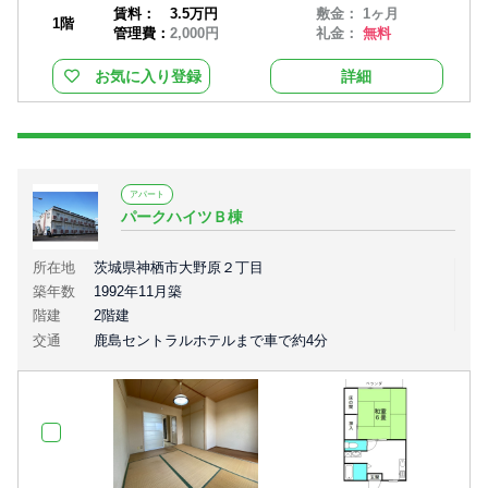
賃料：
3.5万円
敷金： 1ヶ月
1階
管理費：
2,000円
礼金：
無料
お気に入り登録
詳細
アパート
パークハイツＢ棟
所在地
茨城県神栖市大野原２丁目
築年数
1992年11月築
階建
2階建
交通
鹿島セントラルホテルまで車で約4分