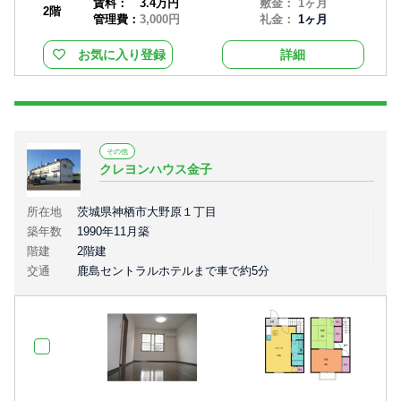
賃料：
3.4万円
敷金： 1ヶ月
2階
管理費：
3,000円
礼金：
1ヶ月
お気に入り登録
詳細
その他
クレヨンハウス金子
所在地
茨城県神栖市大野原１丁目
築年数
1990年11月築
階建
2階建
交通
鹿島セントラルホテルまで車で約5分