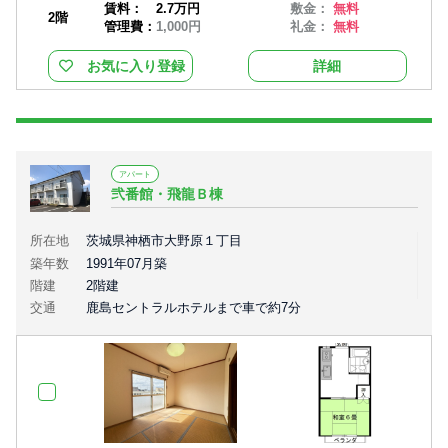
賃料：
2.7万円
敷金：
無料
2階
管理費：
1,000円
礼金：
無料
お気に入り登録
詳細
アパート
弐番館・飛龍Ｂ棟
所在地
茨城県神栖市大野原１丁目
築年数
1991年07月築
階建
2階建
交通
鹿島セントラルホテルまで車で約7分