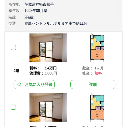
所在地
茨城県神栖市知手
築年数
1993年08月築
階建
2階建
交通
鹿島セントラルホテルまで車で約11分
賃料：
3.4万円
敷金： 1ヶ月
2階
管理費：
3,000円
礼金：
無料
お気に入り登録
詳細