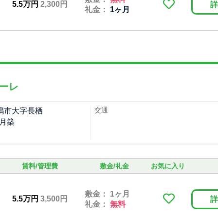
5.5万円
2,300円
詳
礼金：
1ヶ月
ーレ
交通
嶋市大字長栖
6月築
賃料/管理費
敷金/礼金
お気に入り
敷金： 1ヶ月
5.5万円
3,500円
詳
礼金：
無料