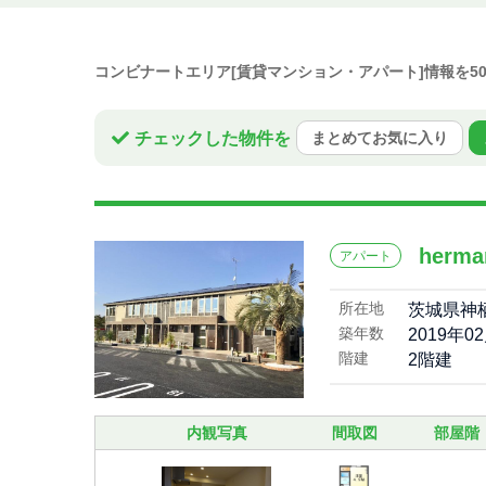
コンビナートエリア[賃貸マンション・アパート]情報を
チェックした物件を
まとめてお気に入り
her
アパート
所在地
茨城県神
築年数
2019年0
階建
2階建
内観写真
間取図
部屋階