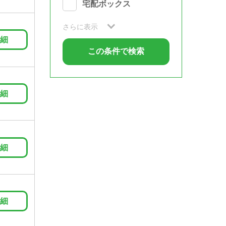
宅配ボックス
さらに表示
細
細
細
細