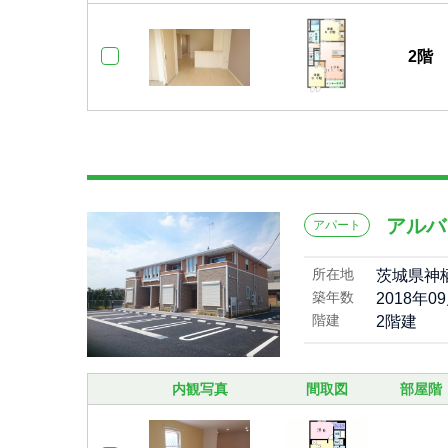
2階
アルバ
アパート
所在地
茨城県神
築年数
2018年0
階建
2階建
内観写真
間取図
部屋階