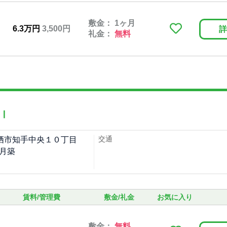
敷金： 1ヶ月
6.3万円
3,500円
詳
礼金：
無料
Ⅰ
交通
栖市知手中央１０丁目
9月築
賃料/管理費
敷金/礼金
お気に入り
敷金：
無料