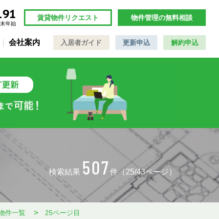
191
賃貸物件リクエスト
物件管理の無料相談
年末年始
会社案内
入居者ガイド
更新申込
解約申込
507
検索結果
件（25/43ページ）
物件一覧
25ページ目