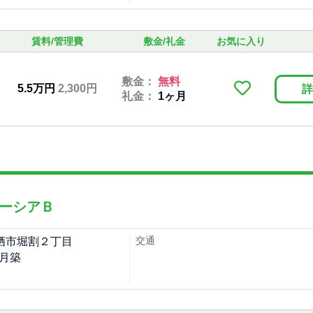
賃料/管理費
敷金/礼金
お気に入り
敷金：
無料
5.5万円
2,300円
詳
礼金：
1ヶ月
ーシアＢ
交通
栖市堀割２丁目
6月築