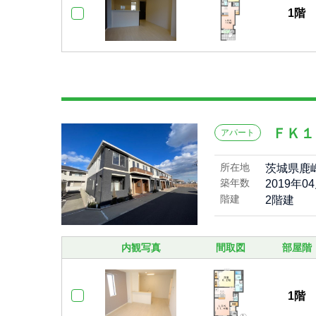
1階
ＦＫ１
アパート
所在地
茨城県鹿
築年数
2019年0
階建
2階建
内観写真
間取図
部屋階
1階