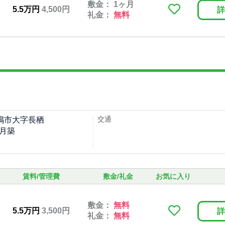
敷金： 1ヶ月
5.5万円
4,500円
詳
礼金：
無料
交通
嶋市大字長栖
4月築
賃料/管理費
敷金/礼金
お気に入り
敷金：
無料
5.5万円
3,500円
詳
礼金：
無料