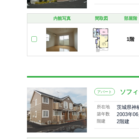
内観写真
間取図
部屋階
1階
ソフィ
アパート
所在地
茨城県神
築年数
2003年0
階建
2階建