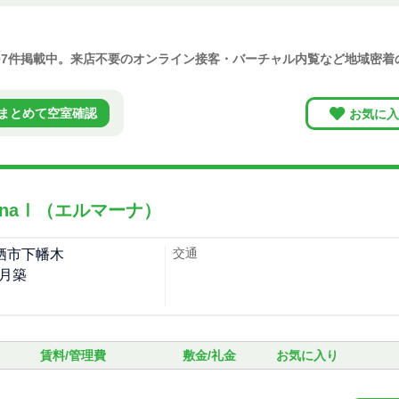
507件掲載中。来店不要のオンライン接客・バーチャル内覧など地域密
まとめて空室確認
お気に入
manaⅠ（エルマーナ）
交通
栖市下幡木
2月築
賃料/管理費
敷金/礼金
お気に入り