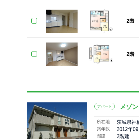
2階
2階
メゾン
アパート
所在地
茨城県神
築年数
2012年0
階建
2階建