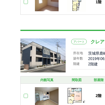
1階
クレア
アパート
所在地
茨城県鹿
築年数
2019年0
階建
2階建
内観写真
間取図
部屋階
2階