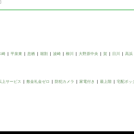
木崎
平泉東
息栖
堀割
波崎
柳川
大野原中央
賀
日川
高浜
以上サービス
敷金礼金ゼロ
防犯カメラ
家電付き
最上階
宅配ボッ