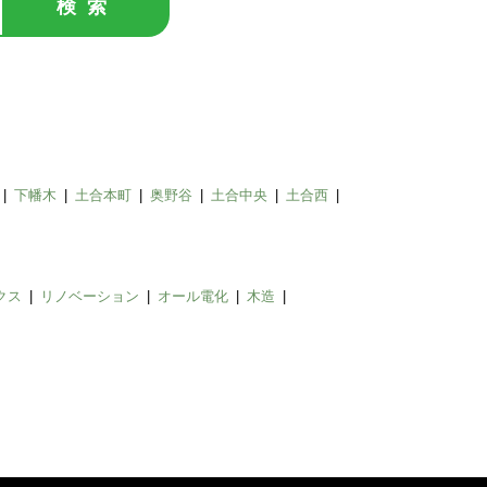
検索
下幡木
土合本町
奥野谷
土合中央
土合西
クス
リノベーション
オール電化
木造