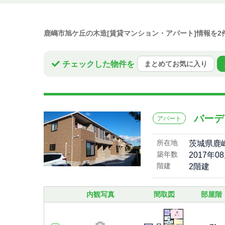
鹿嶋市旭ケ丘の木造[賃貸マンション・アパート]情報を
チェックした物件を
まとめてお気に入り
バーデ
アパート
所在地
茨城県鹿
築年数
2017年0
階建
2階建
内観写真
間取図
部屋階