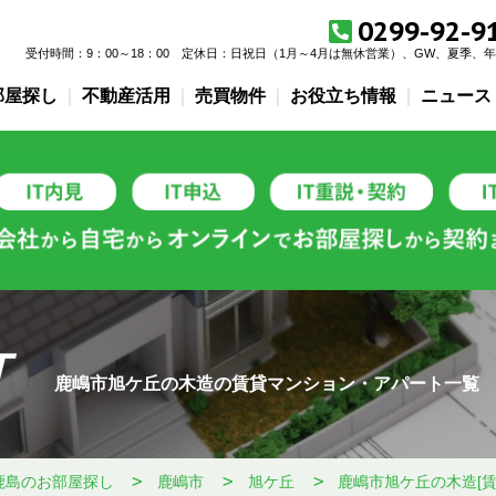
0299-92-9
受付時間：9：00～18：00
定休日：
日祝日（1月～4月は無休営業）、GW、夏季、
部屋探し
不動産活用
売買物件
お役立ち情報
ニュース
T
鹿嶋市旭ケ丘の木造の賃貸マンション・アパート一覧
鹿島のお部屋探し
鹿嶋市
旭ケ丘
鹿嶋市旭ケ丘の木造[