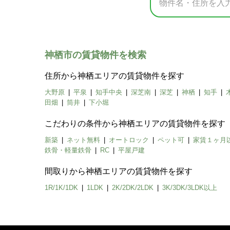
神栖市の賃貸物件を検索
住所から神栖エリアの賃貸物件を探す
大野原
平泉
知手中央
深芝南
深芝
神栖
知手
田畑
筒井
下小堀
こだわりの条件から神栖エリアの賃貸物件を探す
新築
ネット無料
オートロック
ペット可
家賃１ヶ月
鉄骨・軽量鉄骨
RC
平屋戸建
間取りから神栖エリアの賃貸物件を探す
1R/1K/1DK
1LDK
2K/2DK/2LDK
3K/3DK/3LDK以上