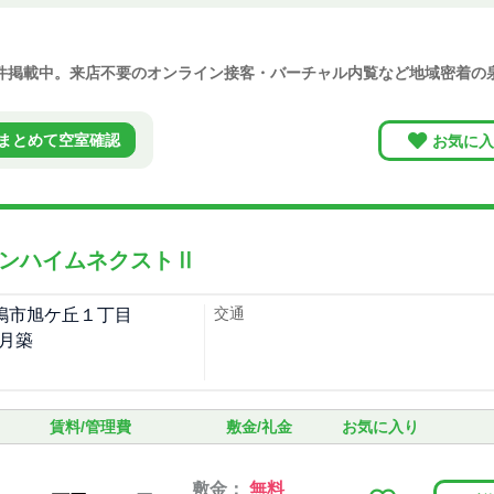
2件掲載中。来店不要のオンライン接客・バーチャル内覧など地域密着
まとめて空室確認
お気に入
ンハイムネクストⅡ
交通
嶋市旭ケ丘１丁目
8月築
賃料/管理費
敷金/礼金
お気に入り
敷金：
無料