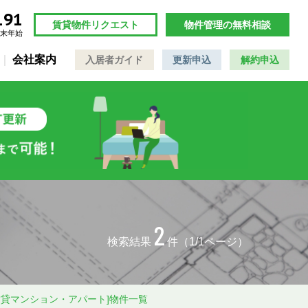
191
賃貸物件リクエスト
物件管理の無料相談
年末年始
会社案内
入居者ガイド
更新申込
解約申込
2
検索結果
件（1/1ページ）
賃貸マンション・アパート]物件一覧