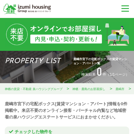
鹿嶋市宮下の宅配ボックスの賃貸マンシ
PROPERTY LIST
ョン・アパート一覧
0
検索結果
件（1/1ページ）
神栖の賃貸・不動産 泉ハウジンググループ
神栖・鹿島のお部屋探し
鹿嶋市
鹿嶋市宮下の宅配ボックス[賃貸マンション・アパート]情報を0件
掲載中。来店不要のオンライン接客・バーチャル内覧など地域密
着の泉ハウジングエステートサービスにおまかせください。
チェックした物件を