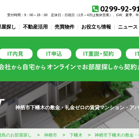
0299-92-9
受付時間：9：00～18：00
定休日：
日祝日（1月～4月は無休営業）、GW、夏季、
部屋探し
不動産活用
売買物件
お役立ち情報
ニュース
T
神栖市下幡木の敷金・礼金ゼロの賃貸マンション・ア
鹿島のお部屋探し
神栖市
下幡木
神栖市下幡木の敷金・