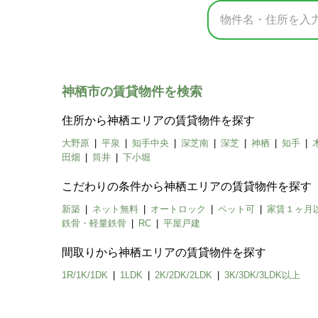
神栖市の賃貸物件を検索
住所から神栖エリアの賃貸物件を探す
大野原
平泉
知手中央
深芝南
深芝
神栖
知手
田畑
筒井
下小堀
こだわりの条件から神栖エリアの賃貸物件を探す
新築
ネット無料
オートロック
ペット可
家賃１ヶ月
鉄骨・軽量鉄骨
RC
平屋戸建
間取りから神栖エリアの賃貸物件を探す
1R/1K/1DK
1LDK
2K/2DK/2LDK
3K/3DK/3LDK以上