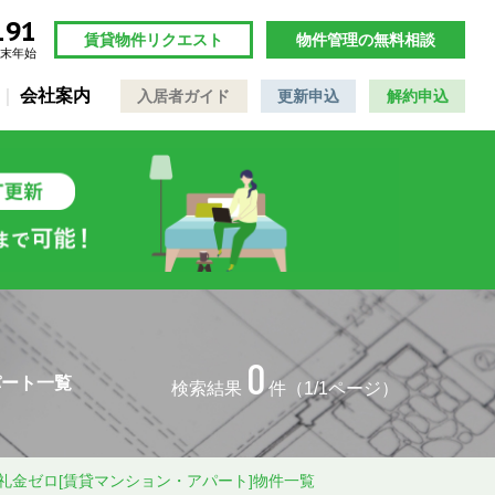
191
賃貸物件リクエスト
物件管理の無料相談
年末年始
会社案内
入居者ガイド
更新申込
解約申込
0
パート一覧
検索結果
件（1/1ページ）
礼金ゼロ[賃貸マンション・アパート]物件一覧