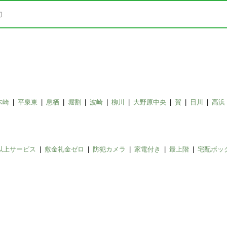
木崎
平泉東
息栖
堀割
波崎
柳川
大野原中央
賀
日川
高浜
以上サービス
敷金礼金ゼロ
防犯カメラ
家電付き
最上階
宅配ボッ