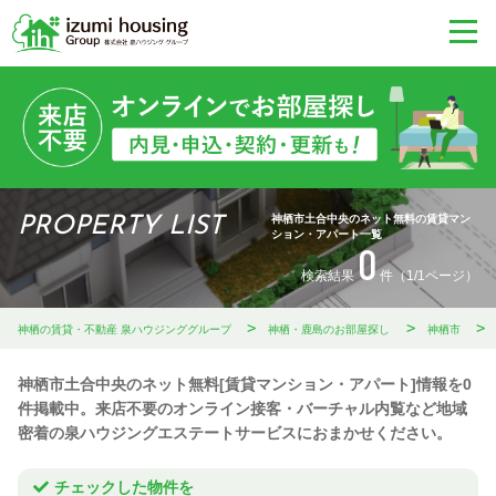
神栖市土合中央のネット無料の賃貸マン
PROPERTY LIST
ション・アパート一覧
0
検索結果
件（1/1ページ）
神栖の賃貸・不動産 泉ハウジンググループ
神栖・鹿島のお部屋探し
神栖市
神栖市土合中央のネット無料[賃貸マンション・アパート]情報を0
件掲載中。来店不要のオンライン接客・バーチャル内覧など地域
密着の泉ハウジングエステートサービスにおまかせください。
チェックした物件を