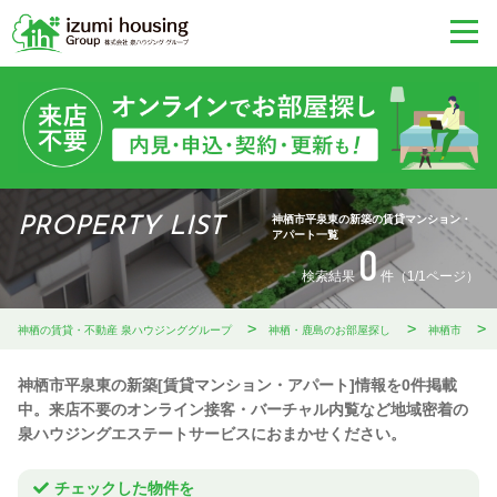
神栖市平泉東の新築の賃貸マンション・
PROPERTY LIST
アパート一覧
0
検索結果
件（1/1ページ）
神栖の賃貸・不動産 泉ハウジンググループ
神栖・鹿島のお部屋探し
神栖市
神栖市平泉東の新築[賃貸マンション・アパート]情報を0件掲載
中。来店不要のオンライン接客・バーチャル内覧など地域密着の
泉ハウジングエステートサービスにおまかせください。
チェックした物件を