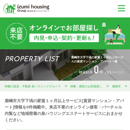
鹿嶋市大字下塙の家賃１ヶ月以上サービ
PROPERTY LIST
スの賃貸マンション・アパート一覧
0
検索結果
件（1/1ページ）
神栖の賃貸・不動産 泉ハウジンググループ
神栖・鹿島のお部屋探し
鹿嶋市
鹿嶋市大字下塙の家賃１ヶ月以上サービス[賃貸マンション・アパ
ート]情報を0件掲載中。来店不要のオンライン接客・バーチャル
内覧など地域密着の泉ハウジングエステートサービスにおまかせ
ください。