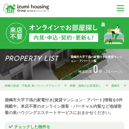
鹿嶋市大字下塙の家電付きの賃貸マンシ
PROPERTY LIST
ョン・アパート一覧
0
検索結果
件（1/1ページ）
神栖の賃貸・不動産 泉ハウジンググループ
神栖・鹿島のお部屋探し
鹿嶋市
鹿嶋市大字下塙の家電付き[賃貸マンション・アパート]情報を0件
掲載中。来店不要のオンライン接客・バーチャル内覧など地域密
着の泉ハウジングエステートサービスにおまかせください。
チェックした物件を