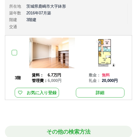
所在地
茨城県鹿嶋市大字鉢形
築年数
2016年07月築
階建
3階建
交通
賃料：
6.7万円
敷金：
無料
3階
管理費：
6,000円
礼金：
20,000円
お気に入り登録
詳細
その他の検索方法