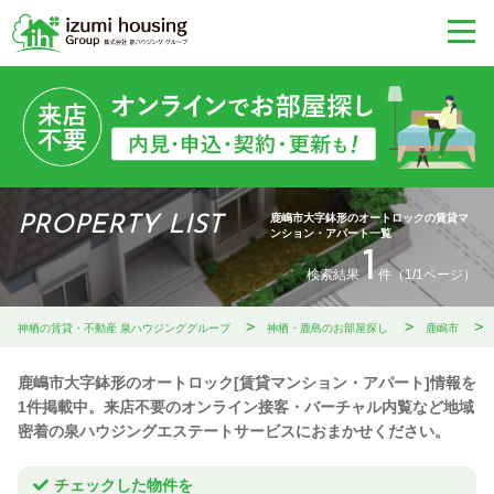
鹿嶋市大字鉢形のオートロックの賃貸マ
PROPERTY LIST
ンション・アパート一覧
1
検索結果
件（1/1ページ）
神栖の賃貸・不動産 泉ハウジンググループ
神栖・鹿島のお部屋探し
鹿嶋市
鹿嶋市大字鉢形のオートロック[賃貸マンション・アパート]情報を
1件掲載中。来店不要のオンライン接客・バーチャル内覧など地域
密着の泉ハウジングエステートサービスにおまかせください。
チェックした物件を