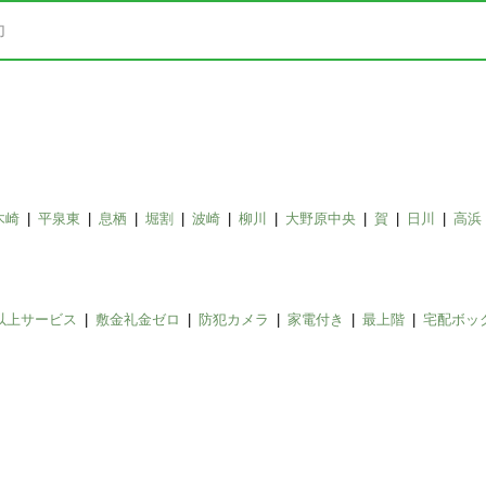
木崎
平泉東
息栖
堀割
波崎
柳川
大野原中央
賀
日川
高浜
以上サービス
敷金礼金ゼロ
防犯カメラ
家電付き
最上階
宅配ボッ