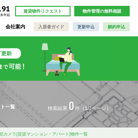
191
賃貸物件リクエスト
物件管理の無料相談
年末年始
会社案内
入居者ガイド
更新申込
解約申込
0
ート一覧
検索結果
件（1/1ページ）
犯カメラ[賃貸マンション・アパート]物件一覧