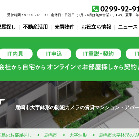
0299-92-9
受付時間：9：00～18：00
定休日：
日祝日（1月～4月は無休営業）、GW、夏季、
部屋探し
不動産活用
売買物件
お役立ち情報
ニュース
T
鹿嶋市大字鉢形の防犯カメラの賃貸マンション・アパ
鹿島のお部屋探し
鹿嶋市
大字鉢形
鹿嶋市大字鉢形の防