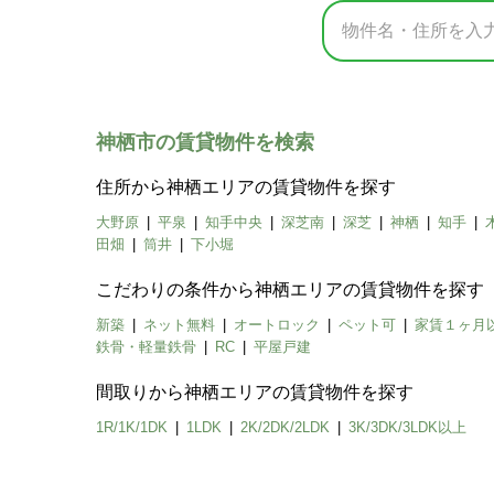
神栖市の賃貸物件を検索
住所から神栖エリアの賃貸物件を探す
大野原
平泉
知手中央
深芝南
深芝
神栖
知手
田畑
筒井
下小堀
こだわりの条件から神栖エリアの賃貸物件を探す
新築
ネット無料
オートロック
ペット可
家賃１ヶ月
鉄骨・軽量鉄骨
RC
平屋戸建
間取りから神栖エリアの賃貸物件を探す
1R/1K/1DK
1LDK
2K/2DK/2LDK
3K/3DK/3LDK以上