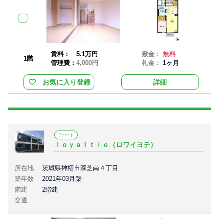
賃料：
5.1万円
敷金：
無料
1階
管理費：
4,000円
礼金：
1ヶ月
お気に入り登録
詳細
アパート
ｌｏｙａｌｔｉｅ（ロワイヨテ）
所在地
茨城県神栖市深芝南４丁目
築年数
2021年03月築
階建
2階建
交通