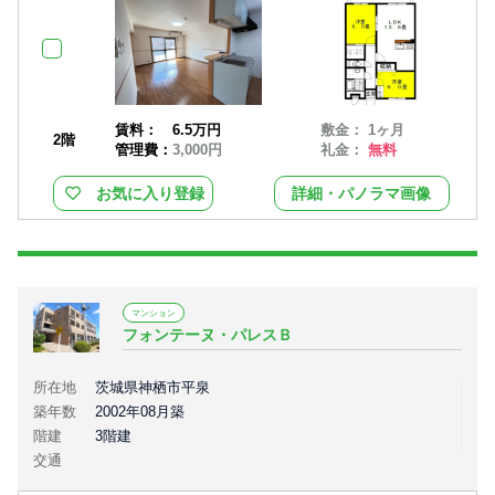
賃料：
6.5万円
敷金： 1ヶ月
2階
管理費：
3,000円
礼金：
無料
お気に入り登録
詳細・パノラマ画像
マンション
フォンテーヌ・パレスＢ
所在地
茨城県神栖市平泉
築年数
2002年08月築
階建
3階建
交通