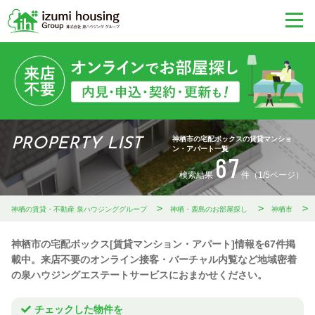
神栖市の宅配ボックスの賃貸マンショ
PROPERTY LIST
ン・アパート一覧
67
検索結果
件（1/5ページ）
神栖の賃貸・不動産 泉ハウジンググループ
神栖・鹿島のお部屋探し
神栖市
神栖市の宅配ボックス[賃貸マンション・アパート]情報を67件掲
載中。来店不要のオンライン接客・バーチャル内覧など地域密着
の泉ハウジングエステートサービスにおまかせください。
チェックした物件を