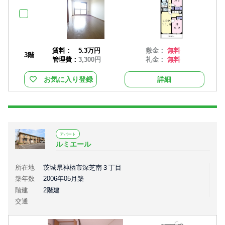
賃料：
5.3万円
敷金：
無料
3階
管理費：
3,300円
礼金：
無料
お気に入り登録
詳細
アパート
ルミエール
所在地
茨城県神栖市深芝南３丁目
築年数
2006年05月築
階建
2階建
交通