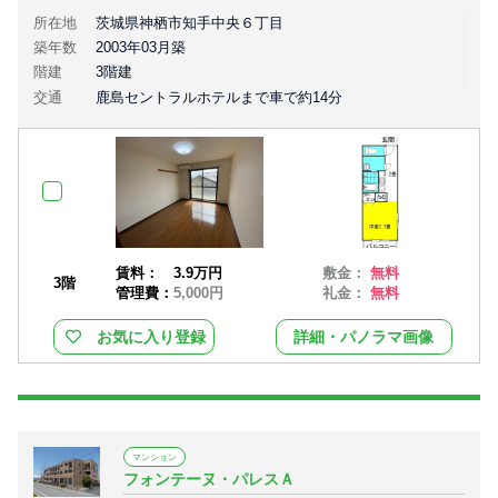
所在地
茨城県神栖市知手中央６丁目
築年数
2003年03月築
階建
3階建
交通
鹿島セントラルホテルまで車で約14分
賃料：
3.9万円
敷金：
無料
3階
管理費：
5,000円
礼金：
無料
お気に入り登録
詳細・パノラマ画像
マンション
フォンテーヌ・パレスＡ