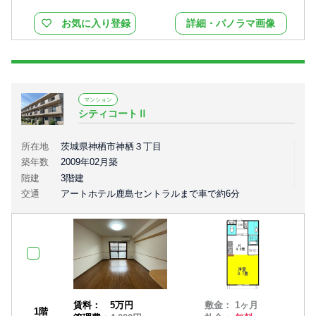
お気に入り登録
詳細・パノラマ画像
マンション
シティコートⅡ
所在地
茨城県神栖市神栖３丁目
築年数
2009年02月築
階建
3階建
交通
アートホテル鹿島セントラルまで車で約6分
賃料：
5万円
敷金： 1ヶ月
1階