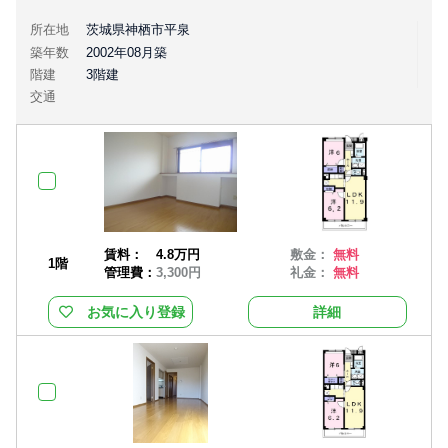
所在地
茨城県神栖市平泉
築年数
2002年08月築
階建
3階建
交通
賃料：
4.8万円
敷金：
無料
1階
管理費：
3,300円
礼金：
無料
お気に入り登録
詳細