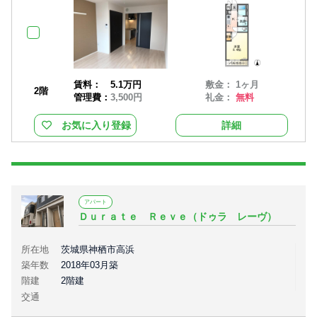
賃料：
5.1万円
敷金： 1ヶ月
2階
管理費：
3,500円
礼金：
無料
お気に入り登録
詳細
アパート
Ｄｕｒａｔｅ Ｒｅｖｅ（ドゥラ レーヴ）
所在地
茨城県神栖市高浜
築年数
2018年03月築
階建
2階建
交通