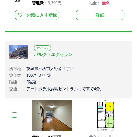
3階
管理費：
3,300円
礼金：
無料
お気に入り登録
詳細
マンション
パルク・エクセラン
所在地
茨城県神栖市大野原１丁目
築年数
1997年07月築
階建
3階建
交通
アートホテル鹿島セントラルまで車で4分。