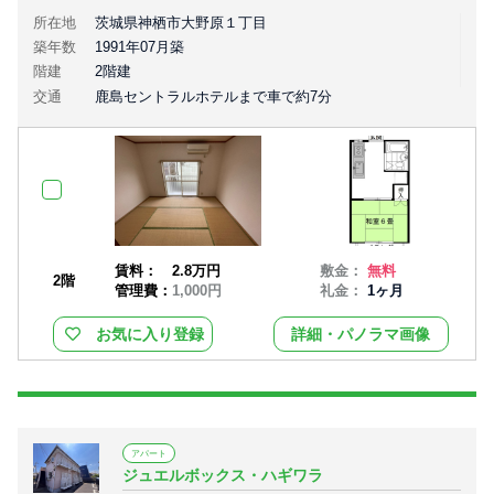
所在地
茨城県神栖市大野原１丁目
築年数
1991年07月築
階建
2階建
交通
鹿島セントラルホテルまで車で約7分
賃料：
2.8万円
敷金：
無料
2階
管理費：
1,000円
礼金：
1ヶ月
お気に入り登録
詳細・パノラマ画像
アパート
ジュエルボックス・ハギワラ