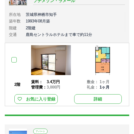
プチメゾン・ラメール
所在地
茨城県神栖市知手
築年数
1993年08月築
階建
2階建
交通
鹿島セントラルホテルまで車で約11分
賃料：
3.4万円
敷金： 1ヶ月
2階
管理費：
3,000円
礼金：
1ヶ月
お気に入り登録
詳細
アパート