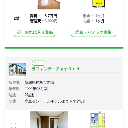
賃料：
3.7万円
敷金： 1ヶ月
2階
管理費：
3,000円
礼金：
1ヶ月
お気に入り登録
詳細・パノラマ画像
アパート
ラフォンテ・チャオ３ｒｄ
所在地
茨城県神栖市木崎
築年数
2002年08月築
階建
2階建
交通
鹿島セントラルホテルまで車で約6分