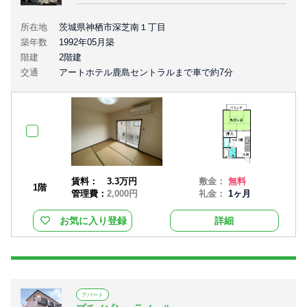
所在地
茨城県神栖市深芝南１丁目
築年数
1992年05月築
階建
2階建
交通
アートホテル鹿島セントラルまで車で約7分
賃料：
3.3万円
敷金：
無料
1階
管理費：
2,000円
礼金：
1ヶ月
お気に入り登録
詳細
アパート