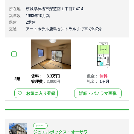
所在地
茨城県神栖市深芝南１丁目7-47-4
築年数
1993年10月築
階建
2階建
交通
アートホテル鹿島セントラルまで車で約7分
賃料：
3.3万円
敷金：
無料
2階
管理費：
2,000円
礼金：
1ヶ月
お気に入り登録
詳細・パノラマ画像
アパート
ジュエルボックス・オーサワ