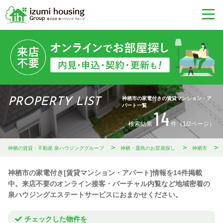
神栖市の家電付きの賃貸マンション・ア
PROPERTY LIST
パート一覧
14
検索結果
件（1/2ページ）
神栖の賃貸・不動産 泉ハウジンググループ
神栖・鹿島のお部屋探し
神栖市
神栖市の家電付き[賃貸マンション・アパート]情報を14件掲載
中。来店不要のオンライン接客・バーチャル内覧など地域密着の
泉ハウジングエステートサービスにおまかせください。
チェックした物件を