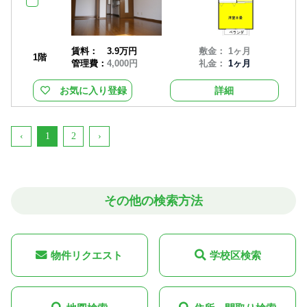
賃料：
3.9万円
敷金： 1ヶ月
1階
管理費：
4,000円
礼金：
1ヶ月
お気に入り登録
詳細
‹
1
2
›
その他の検索方法
物件リクエスト
学校区検索