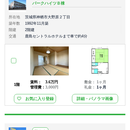
パークハイツＢ棟
所在地
茨城県神栖市大野原２丁目
築年数
1992年11月築
階建
2階建
交通
鹿島セントラルホテルまで車で約4分
賃料：
3.6万円
敷金： 1ヶ月
1階
管理費：
3,000円
礼金：
1ヶ月
お気に入り登録
詳細・パノラマ画像