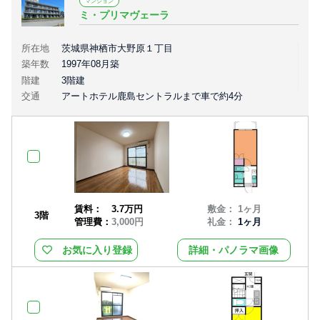
マンション
ミ・プリマヴェーラ
所在地
茨城県神栖市大野原１丁目
築年数
1997年08月築
階建
3階建
交通
アートホテル鹿島セントラルまで車で約4分
賃料：
3.7万円
敷金： 1ヶ月
3階
管理費：
3,000円
礼金：
1ヶ月
お気に入り登録
詳細・パノラマ画像