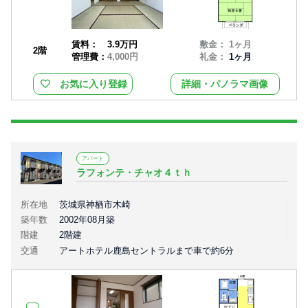
賃料：
3.9万円
敷金： 1ヶ月
2階
管理費：
4,000円
礼金：
1ヶ月
お気に入り登録
詳細・パノラマ画像
アパート
ラフォンテ・チャオ４ｔｈ
所在地
茨城県神栖市木崎
築年数
2002年08月築
階建
2階建
交通
アートホテル鹿島セントラルまで車で約6分