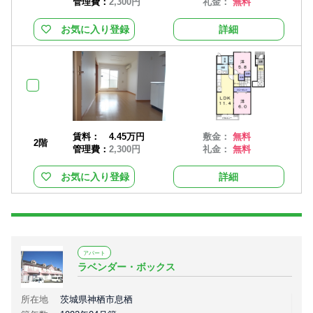
管理費：
2,300円
礼金：
無料
お気に入り登録
詳細
賃料：
4.45万円
敷金：
無料
2階
管理費：
2,300円
礼金：
無料
お気に入り登録
詳細
アパート
ラベンダー・ボックス
所在地
茨城県神栖市息栖