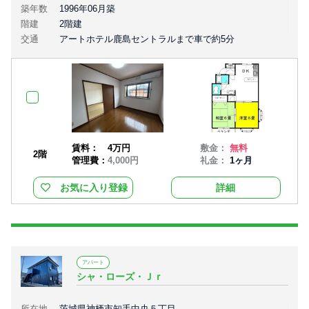
築年数
1996年06月築
階建
2階建
交通
アートホテル鹿島セントラルまで車で約5分
賃料：
4万円
敷金：
無料
2階
管理費：
4,000円
礼金：
1ヶ月
お気に入り登録
詳細
アパート
シャ・ローズ・Ｊｒ
所在地
茨城県神栖市知手中央５丁目