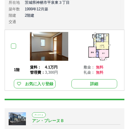
所在地
茨城県神栖市平泉東３丁目
築年数
1999年12月築
階建
2階建
交通
賃料：
4.1万円
敷金：
無料
1階
管理費：
3,300円
礼金：
無料
お気に入り登録
詳細
アパート
アン・プレーヌＢ