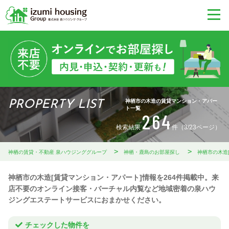
神栖市の木造の賃貸マンション・アパー
PROPERTY LIST
ト一覧
264
検索結果
件（3/23ページ）
神栖の賃貸・不動産 泉ハウジンググループ
神栖・鹿島のお部屋探し
神栖市の木造
神栖市の木造[賃貸マンション・アパート]情報を264件掲載中。来
店不要のオンライン接客・バーチャル内覧など地域密着の泉ハウ
ジングエステートサービスにおまかせください。
チェックした物件を