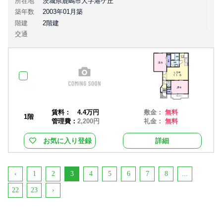
所在地
茨城県鹿嶋市大字港ケ丘
築年数
2003年01月築
階建
2階建
交通
賃料：
4.4万円
敷金：
無料
1階
管理費：
2,200円
礼金：
無料
お気に入り登録
詳細
‹
1
2
3
4
5
6
7
8
...
22
23
›