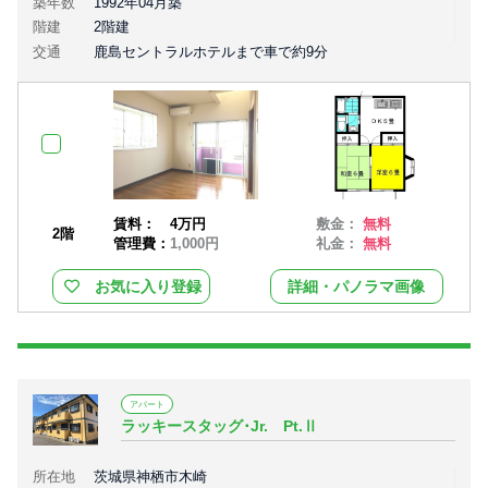
築年数
1992年04月築
階建
2階建
交通
鹿島セントラルホテルまで車で約9分
賃料：
4万円
敷金：
無料
2階
管理費：
1,000円
礼金：
無料
お気に入り登録
詳細・パノラマ画像
アパート
ラッキースタッグ･Jr. Pt.Ⅱ
所在地
茨城県神栖市木崎