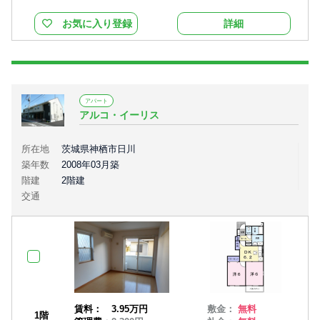
お気に入り登録
詳細
アパート
アルコ・イーリス
所在地
茨城県神栖市日川
築年数
2008年03月築
階建
2階建
交通
賃料：
3.95万円
敷金：
無料
1階