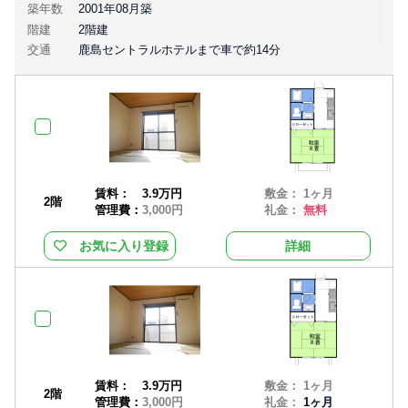
築年数
2001年08月築
階建
2階建
交通
鹿島セントラルホテルまで車で約14分
賃料：
3.9万円
敷金： 1ヶ月
2階
管理費：
3,000円
礼金：
無料
お気に入り登録
詳細
賃料：
3.9万円
敷金： 1ヶ月
2階
管理費：
3,000円
礼金：
1ヶ月