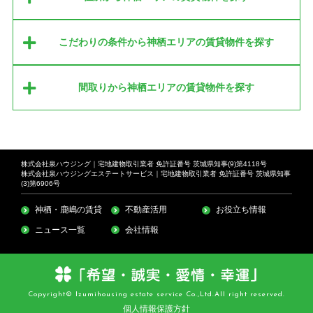
こだわりの条件から神栖エリアの賃貸物件を探す
間取りから神栖エリアの賃貸物件を探す
株式会社泉ハウジング｜宅地建物取引業者 免許証番号 茨城県知事(9)第4118号
株式会社泉ハウジングエステートサービス｜宅地建物取引業者 免許証番号 茨城県知事
(3)第6906号
神栖・鹿嶋の賃貸
不動産活用
お役立ち情報
ニュース一覧
会社情報
Copyright© Izumihousing estate service Co.,Ltd.All right reserved.
個人情報保護方針