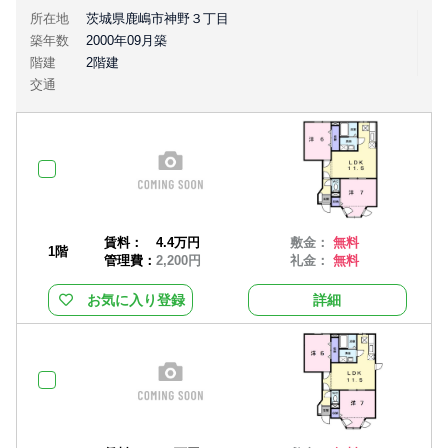
所在地
茨城県鹿嶋市神野３丁目
築年数
2000年09月築
階建
2階建
交通
賃料：
4.4万円
敷金：
無料
1階
管理費：
2,200円
礼金：
無料
お気に入り登録
詳細