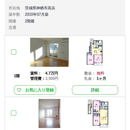
所在地
茨城県神栖市高浜
築年数
2010年07月築
階建
2階建
交通
賃料：
4.7万円
敷金：
無料
1階
管理費：
3,500円
礼金：
1ヶ月
お気に入り登録
詳細