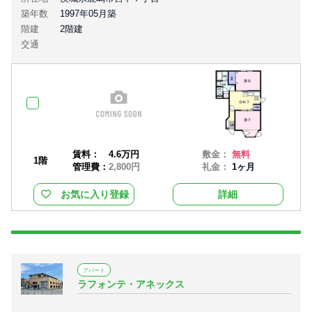
築年数
1997年05月築
階建
2階建
交通
賃料：
4.6万円
敷金：
無料
1階
管理費：
2,800円
礼金：
1ヶ月
お気に入り登録
詳細
アパート
ラフォンテ・アネックス