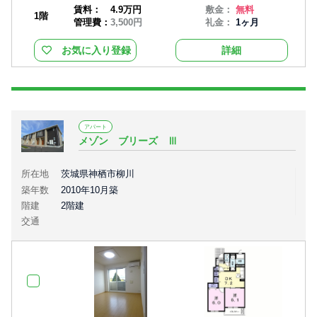
賃料：
4.9万円
敷金：
無料
1階
管理費：
3,500円
礼金：
1ヶ月
お気に入り登録
詳細
アパート
メゾン ブリーズ Ⅲ
所在地
茨城県神栖市柳川
築年数
2010年10月築
階建
2階建
交通