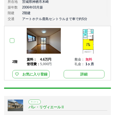
所在地
茨城県神栖市木崎
築年数
2006年03月築
階建
2階建
交通
アートホテル鹿島セントラルまで車で約5分
賃料：
4.6万円
敷金：
無料
2階
管理費：
5,000円
礼金：
1ヶ月
お気に入り登録
詳細
アパート
パレ・リヴィエールⅡ