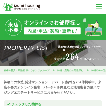
神栖市の木造の賃貸マンション・アパー
PROPERTY LIST
ト一覧
264
検索結果
件（5/23ページ）
神栖の賃貸・不動産 泉ハウジンググループ
神栖・鹿島のお部屋探し
神栖市の木造
神栖市の木造[賃貸マンション・アパート]情報を264件掲載中。来
店不要のオンライン接客・バーチャル内覧など地域密着の泉ハウ
ジングエステートサービスにおまかせください。
チェックした物件を