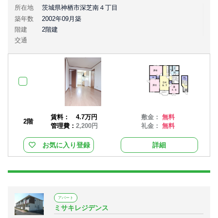
所在地
茨城県神栖市深芝南４丁目
築年数
2002年09月築
階建
2階建
交通
賃料：
4.7万円
敷金：
無料
2階
管理費：
2,200円
礼金：
無料
お気に入り登録
詳細
アパート
ミサキレジデンス