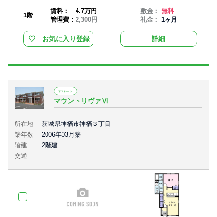
賃料：
4.7万円
敷金：
無料
1階
管理費：
2,300円
礼金：
1ヶ月
お気に入り登録
詳細
アパート
マウントリヴァⅥ
所在地
茨城県神栖市神栖３丁目
築年数
2006年03月築
階建
2階建
交通