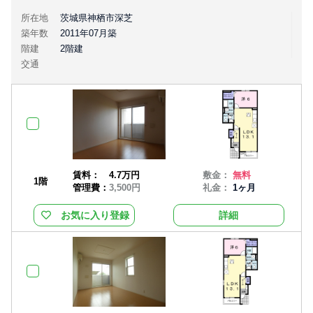
所在地
茨城県神栖市深芝
築年数
2011年07月築
階建
2階建
交通
賃料：
4.7万円
敷金：
無料
1階
管理費：
3,500円
礼金：
1ヶ月
お気に入り登録
詳細