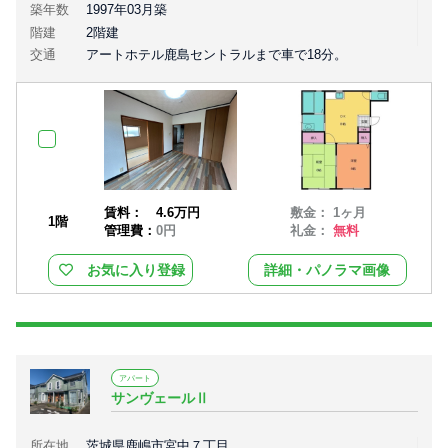
築年数
1997年03月築
階建
2階建
交通
アートホテル鹿島セントラルまで車で18分。
賃料：
4.6万円
敷金： 1ヶ月
1階
管理費：
0円
礼金：
無料
お気に入り登録
詳細・パノラマ画像
アパート
サンヴェールⅡ
所在地
茨城県鹿嶋市宮中７丁目