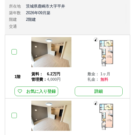
所在地
茨城県鹿嶋市大字平井
築年数
2026年09月築
階建
2階建
交通
賃料：
6.2万円
敷金： 1ヶ月
1階
管理費：
4,000円
礼金：
無料
お気に入り登録
詳細