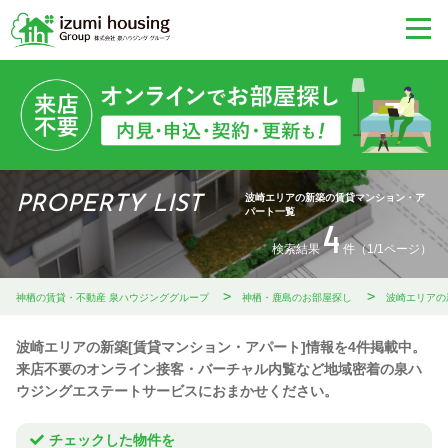
波崎エリアの新築の賃貸マンション・ア
PROPERTY LIST
パート一覧
4
検索結果
件（1/1ページ）
神栖の賃貸・不動産 泉ハウジンググループ
神栖・鹿島のお部屋探し
波崎エリアの
波崎エリアの新築[賃貸マンション・アパート]情報を4件掲載中。
来店不要のオンライン接客・バーチャル内覧など地域密着の泉ハ
ウジングエステートサービスにおまかせください。
チェックした物件を