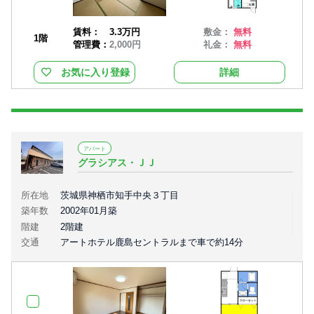
賃料：
3.3万円
敷金：
無料
1階
管理費：
2,000円
礼金：
無料
お気に入り登録
詳細
アパート
グラシアス・ＪＪ
所在地
茨城県神栖市知手中央３丁目
築年数
2002年01月築
階建
2階建
交通
アートホテル鹿島セントラルまで車で約14分