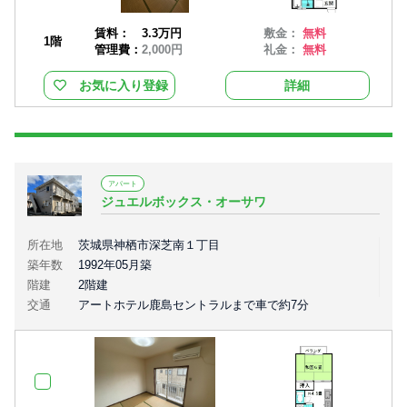
賃料：
3.3万円
敷金：
無料
1階
管理費：
2,000円
礼金：
無料
お気に入り登録
詳細
アパート
ジュエルボックス・オーサワ
所在地
茨城県神栖市深芝南１丁目
築年数
1992年05月築
階建
2階建
交通
アートホテル鹿島セントラルまで車で約7分