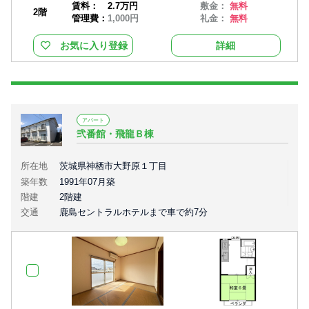
賃料：
2.7万円
敷金：
無料
2階
管理費：
1,000円
礼金：
無料
お気に入り登録
詳細
アパート
弐番館・飛龍Ｂ棟
所在地
茨城県神栖市大野原１丁目
築年数
1991年07月築
階建
2階建
交通
鹿島セントラルホテルまで車で約7分