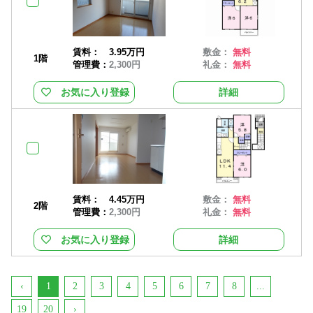
賃料：
3.95万円
敷金：
無料
1階
管理費：
2,300円
礼金：
無料
お気に入り登録
詳細
賃料：
4.45万円
敷金：
無料
2階
管理費：
2,300円
礼金：
無料
お気に入り登録
詳細
‹
1
2
3
4
5
6
7
8
...
19
20
›