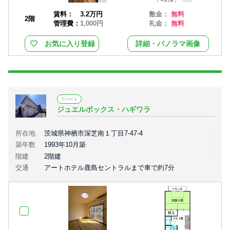
賃料：
3.2万円
敷金：
無料
2階
管理費：
1,000円
礼金：
無料
お気に入り登録
詳細・パノラマ画像
アパート
ジュエルボックス・ハギワラ
所在地
茨城県神栖市深芝南１丁目7-47-4
築年数
1993年10月築
階建
2階建
交通
アートホテル鹿島セントラルまで車で約7分