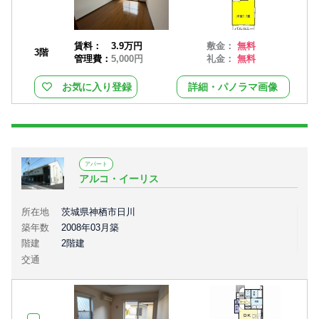
賃料：
3.9万円
敷金：
無料
3階
管理費：
5,000円
礼金：
無料
お気に入り登録
詳細・パノラマ画像
アパート
アルコ・イーリス
所在地
茨城県神栖市日川
築年数
2008年03月築
階建
2階建
交通