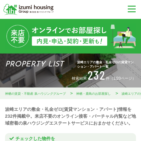
波崎エリアの敷金・礼金ゼロの賃貸マン
PROPERTY LIST
ション・アパート一覧
232
検索結果
件（1/20ページ）
神栖の賃貸・不動産 泉ハウジンググループ
神栖・鹿島のお部屋探し
波崎エリアの
波崎エリアの敷金・礼金ゼロ[賃貸マンション・アパート]情報を
232件掲載中。来店不要のオンライン接客・バーチャル内覧など地
域密着の泉ハウジングエステートサービスにおまかせください。
チェックした物件を