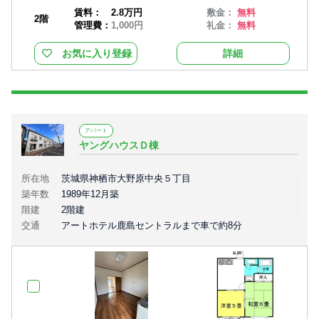
賃料：
2.8万円
敷金：
無料
2階
管理費：
1,000円
礼金：
無料
お気に入り登録
詳細
アパート
ヤングハウスＤ棟
所在地
茨城県神栖市大野原中央５丁目
築年数
1989年12月築
階建
2階建
交通
アートホテル鹿島セントラルまで車で約8分