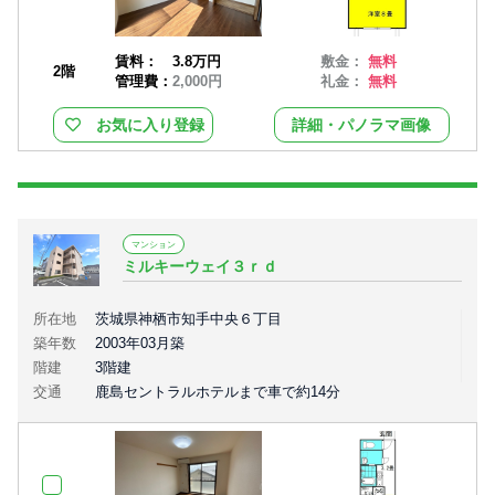
賃料：
3.8万円
敷金：
無料
2階
管理費：
2,000円
礼金：
無料
お気に入り登録
詳細・パノラマ画像
マンション
ミルキーウェイ３ｒｄ
所在地
茨城県神栖市知手中央６丁目
築年数
2003年03月築
階建
3階建
交通
鹿島セントラルホテルまで車で約14分