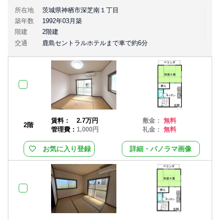
所在地
茨城県神栖市深芝南１丁目
築年数
1992年03月築
階建
2階建
交通
鹿島セントラルホテルまで車で約6分
賃料：
2.7万円
敷金：
無料
2階
管理費：
1,000円
礼金：
無料
お気に入り登録
詳細・パノラマ画像