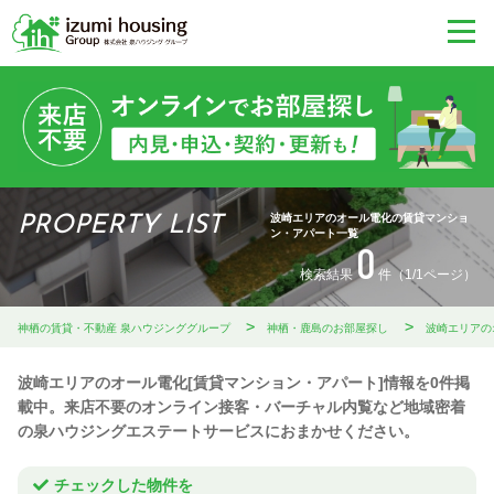
波崎エリアのオール電化の賃貸マンショ
PROPERTY LIST
ン・アパート一覧
0
検索結果
件（1/1ページ）
神栖の賃貸・不動産 泉ハウジンググループ
神栖・鹿島のお部屋探し
波崎エリアの
波崎エリアのオール電化[賃貸マンション・アパート]情報を0件掲
載中。来店不要のオンライン接客・バーチャル内覧など地域密着
の泉ハウジングエステートサービスにおまかせください。
チェックした物件を